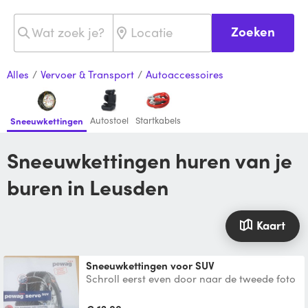
Zoeken
Alles
/
Vervoer & Transport
/
Autoaccessoires
Autostoel
Startkabels
Sneeuwkettingen
Sneeuwkettingen huren van je
buren in Leusden
Kaart
Sneeuwkettingen voor SUV
Schroll eerst even door naar de tweede foto
en check of jouw bandenmaat overeenkomt.