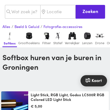
Zoeken
Alles
/
Beeld & Geluid
/
Fotografie-accessoires
Groothoeklens
Flitser
Statief
Verrekijker
Lenzen
Drone
Ov
Softbox
Softbox huren van je buren in
Groningen
Kaart
Light Stick, RGB Light, Godox LC500R RGB
Colored LED Light Stick
The lightweight and versatile LED RGB Light
€ 5,00
Stick LC500R from Godox combines an