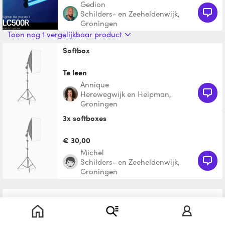
Gedion
extended continuous
Schilders- en Zeeheldenwijk,
Groningen
Toon nog 1 vergelijkbaar product
Softbox
Te leen
Annique
Herewegwijk en Helpman,
Groningen
3x softboxes
€ 30,00
Michel
Schilders- en Zeeheldenwijk,
Groningen
Niet helemaal gevonden wat je zoekt?