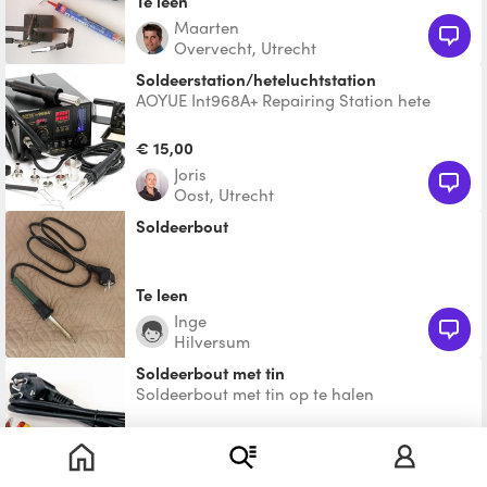
Te leen
Maarten
Overvecht, Utrecht
Soldeerstation/heteluchtstation
AOYUE Int968A+ Repairing Station hete
lucht soldeerstation 3 in 1 Met verschillende
opzetstukken vo
€ 15,00
Joris
Oost, Utrecht
soldeerbout
Te leen
Inge
Hilversum
Soldeerbout met tin
Soldeerbout met tin op te halen
€ 3,50
Coen