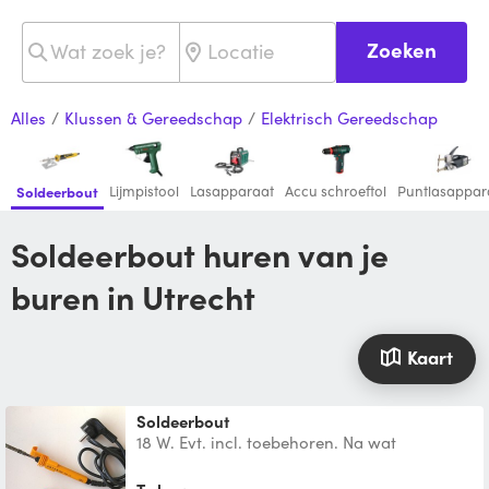
Zoeken
Alles
/
Klussen & Gereedschap
/
Elektrisch Gereedschap
Lijmpistool
Lasapparaat
Accu schroeftol
Puntlasappar
Soldeerbout
Soldeerbout huren van je
buren in Utrecht
Kaart
soldeerbout
18 W. Evt. incl. toebehoren. Na wat
aanvragen voor waterleiding solderen te
hebben gehad; daar is de