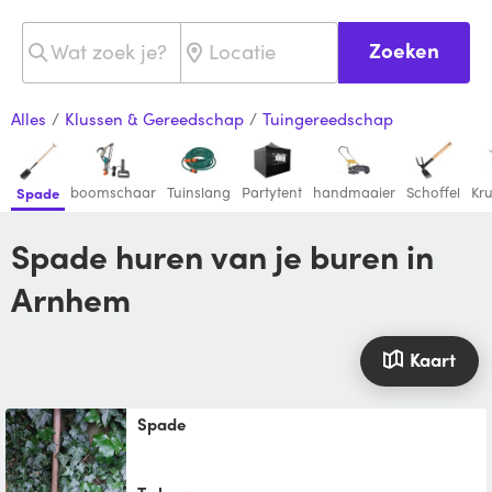
Zoeken
Alles
/
Klussen & Gereedschap
/
Tuingereedschap
boomschaar
Tuinslang
Partytent
handmaaier
Schoffel
Kr
Spade
Spade huren van je buren in
Arnhem
Kaart
Spade