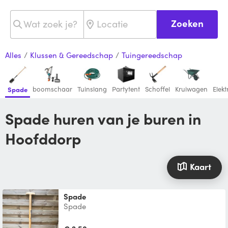
Zoeken
Alles
/
Klussen & Gereedschap
/
Tuingereedschap
boomschaar
Tuinslang
Partytent
Schoffel
Kruiwagen
Elekt
Spade
Spade huren van je buren in
Hoofddorp
Kaart
Spade
Spade