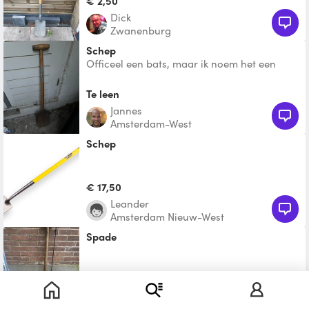
€ 2,50
Dick
Zwanenburg
Schep
Officeel een bats, maar ik noem het een
schep 😅
Te leen
Jannes
Amsterdam-West
schep
€ 17,50
Leander
Amsterdam Nieuw-West
spade
Te leen
hans