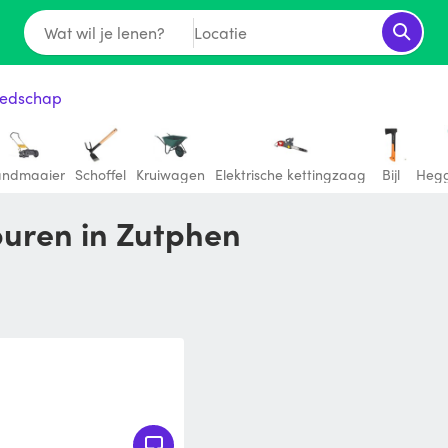
Wat wil je lenen?
Locatie
eedschap
andmaaier
Schoffel
Kruiwagen
Elektrische kettingzaag
Bijl
Hegg
buren in Zutphen