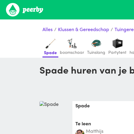
Alles
/
Klussen & Gereedschap
/
Tuinger
boomschaar
Tuinslang
Partytent
h
Spade
Spade huren van je 
Spade
Te leen
Matthijs