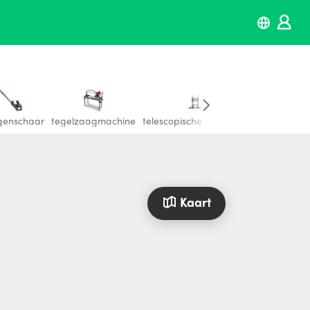
enschaar
tegelzaagmachine
telescopische vouwladder
Grondboo
Kaart