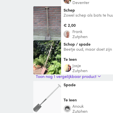
Deventer
schep
Zowel schep als bats te hu
er bij een nader af te sprek
€ 2,00
Frank
Zutphen
Schop / spade
Beetje oud, maar doet zijn 
Te leen
Josje
Zutphen
Toon nog 1 vergelijkbaar product
Spade
Te leen
Anouk
Zutphen