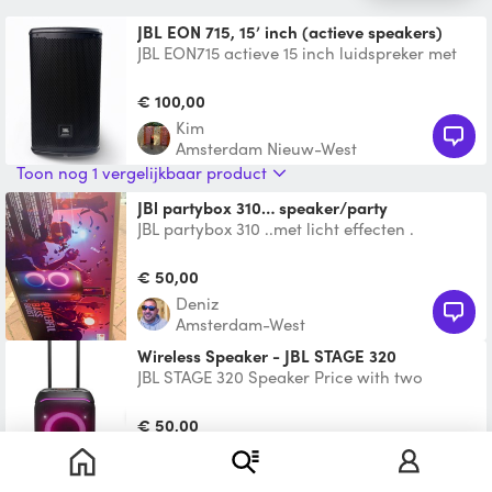
JBL EON 715, 15’ inch (actieve speakers)
JBL EON715 actieve 15 inch luidspreker met
Bluetooth Voor een heldere
geluidsweergave met extra basp
€ 100,00
Kim
Amsterdam Nieuw-West
Toon nog 1 vergelijkbaar product
JBl partybox 310… speaker/party
JBL partybox 310 ..met licht effecten .
draadloze speakersysteem .karaoke met
ingebouwde accu tot ma
€ 50,00
Deniz
Amsterdam-West
Wireless Speaker - JBL STAGE 320
JBL STAGE 320 Speaker Price with two
microphones = €60. Goede partybox voor
feestjes of voor andere
€ 50,00
Felix
Amsterdam-Oost