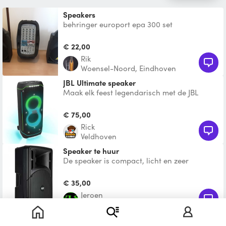
Speakers
behringer europort epa 300 set
€ 22,00
Rik
Woensel-Noord, Eindhoven
JBL Ultimate speaker
Maak elk feest legendarisch met de JBL
PartyBox Ultimate!
€ 75,00
Rick
Veldhoven
Speaker te huur
De speaker is compact, licht en zeer
krachtig. De RCF ART312a-MK4 is een
actieve 400W speaker, dat w
€ 35,00
Jeroen
Helmond
Toon nog 1 vergelijkbaar product