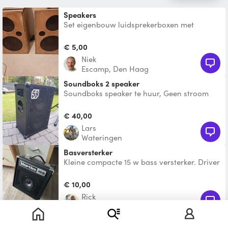
Speakers
Set eigenbouw luidsprekerboxen met
stevige fronten. Afneembare snoeren.
Snoeren zijn tamelijk kort (
€ 5,00
Niek
Escamp, Den Haag
Soundboks 2 speaker
Soundboks speaker te huur, Geen stroom
nodig. Kan (ook) op accu werken Gaat de
hele avond mee. Event
€ 40,00
Lars
Wateringen
Basversterker
Kleine compacte 15 w bass versterker. Driver
is 6,5”. Heeft ingang voor gitaar 6 mm aux
3,5 mm en ee
€ 10,00
Rick
Moerkapelle
JBL partybox 310, 2 stuks