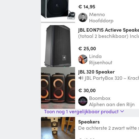
compromisloze THX-gecert
geluidsprestaties voor veel
€ 14,95
Menno
Hoofddorp
JBL EON715 Actieve Speak
(totaal 2 beschikbaar) Incl
ingebouwde Bluetooth JBL 
Luidspre
€ 25,00
Linda
Rijsenhout
JBL 320 Speaker
🔊 JBL PartyBox 320 – Krac
huur Bluetooth-speaker me
en
€ 30,00
Boombox
Alphen aan den Rijn
Toon nog 1 vergelijkbaar product
Speakers
De achterste 2 zwart witte 
gemaakt. Maar als ik er men