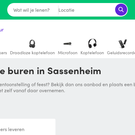
Wat wil je lenen?
Locatie
ur
kers
Draadloze koptelefoon
Microfoon
Koptelefoon
Geluidsrecord
je buren in Sassenheim
ntoonstelling of feest? Bekijk dan ons aanbod en plaats een bod
et zelf vanaf daar overnemen.
kers leveren