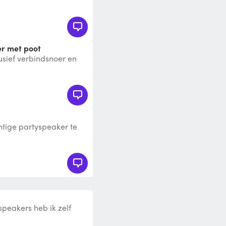
ificeerde
er met poot
usief verbindsnoer en
EON715 · Actieve
htige partyspeaker te
t diepe bass, lichtshow
speakers heb ik zelf
sen tijdelijk blij mee