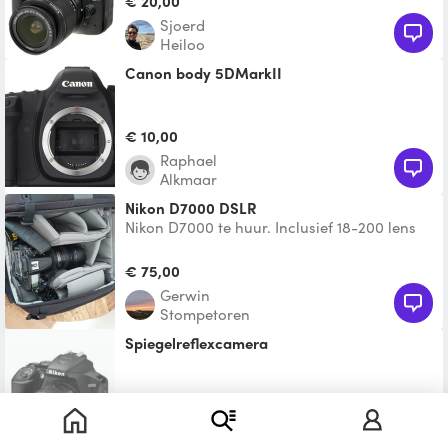
€ 20,00
55mm F/3.5-5.6 iS II -
Sjoerd
Heiloo
Canon body 5DMarkII
€ 10,00
Raphael
Alkmaar
Nikon D7000 DSLR
Nikon D7000 te huur. Inclusief 18-200 lens
en SB910 flitser. Alles in een slingshot
draagtas.
€ 75,00
Gerwin
Stompetoren
Spiegelreflexcamera
Te leen
Jacco