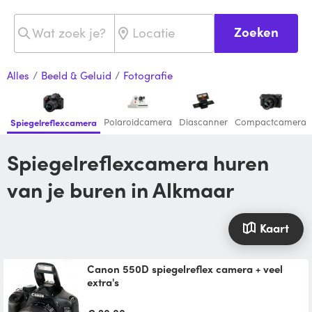
Zoeken
Alles
/
Beeld & Geluid
/
Fotografie
Polaroidcamera
Diascanner
Compactcamera
Spiegelreflexcamera
Spiegelreflexcamera huren
van je buren in Alkmaar
Kaart
Canon 550D spiegelreflex camera + veel
extra's
Professionele Canon EOS 550D spiegel
reflex camera's met 2 lenzen: - EF-S 18-