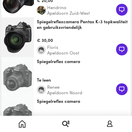
€ 20,00
Hendrina
Apeldoorn Zuid-West
Spiegelreflexcamera Pentax K-3 topkwaliteit
en gebruiksvriendelijk
Pentax K3 eerste generatie met 18-50mm
lens en 55-200mm lens inclusief UV filters.
€ 30,00
Erg fijne camera
Floris
Apeldoorn Oost
spiegelreflex camera
Te leen
renee
Apeldoorn Noord
spiegelreflex camera
€ 17,50
Albertine