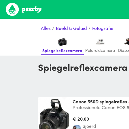
Alles
/
Beeld & Geluid
/
Fotografie
Polaroidcamera
Diasc
Spiegelreflexcamera
Spiegelreflexcamera
Canon 550D spiegelreflex
Professionele Canon EOS 5
camera's met 2 lenzen: - 
iS II -
€ 20,00
Sjoerd