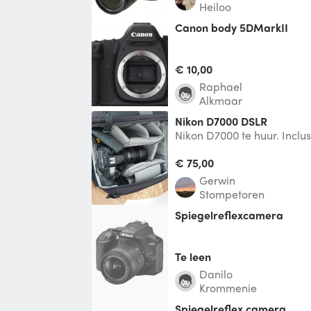
Heiloo
Canon body 5DMarkII
€ 10,00
Raphael
Alkmaar
Nikon D7000 DSLR
Nikon D7000 te huur. Inclus
flitser. Alles in een slingsh
€ 75,00
Gerwin
Stompetoren
Spiegelreflexcamera
Te leen
Danilo
Krommenie
spiegelreflex camera