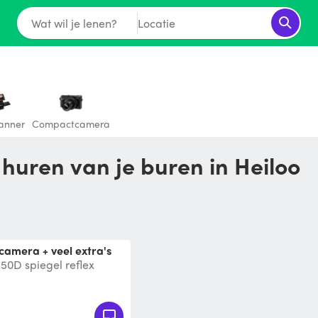
Wat wil je lenen?
Locatie
anner
Compactcamera
 huren van je buren in Heiloo
 camera + veel extra's
50D spiegel reflex
EF-S 18-55mm F/3.5-5.6