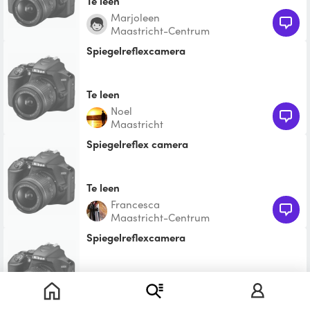
Te leen
Marjoleen
Maastricht-Centrum
Spiegelreflexcamera
Te leen
Noel
Maastricht
spiegelreflex camera
Te leen
Francesca
Maastricht-Centrum
Spiegelreflexcamera
Te leen
Pieter