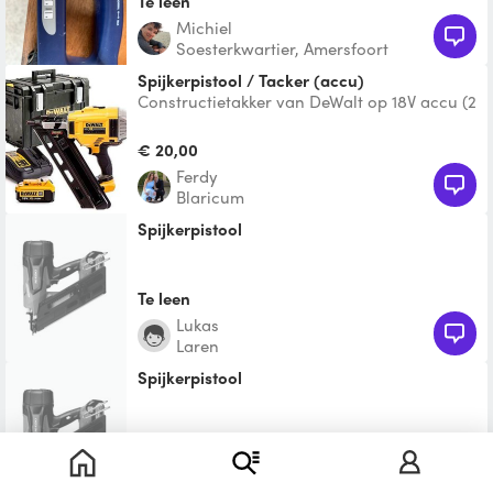
Te leen
michiel
Soesterkwartier, Amersfoort
Spijkerpistool / Tacker (accu)
Constructietakker van DeWalt op 18V accu (2
stuks). Eventueel tegen vergoeding spijkers
(80 mm) a €
€ 20,00
Ferdy
Blaricum
Spijkerpistool
Te leen
Lukas
Laren
Spijkerpistool
Te leen
Piro