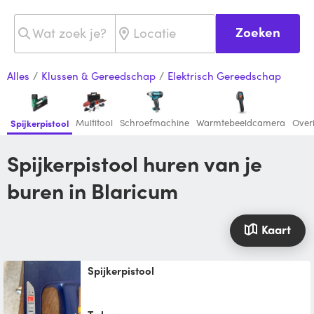
Zoeken
Alles
/
Klussen & Gereedschap
/
Elektrisch Gereedschap
Multitool
Schroefmachine
Warmtebeeldcamera
Over
Spijkerpistool
Spijkerpistool huren van je
buren in Blaricum
Kaart
Spijkerpistool