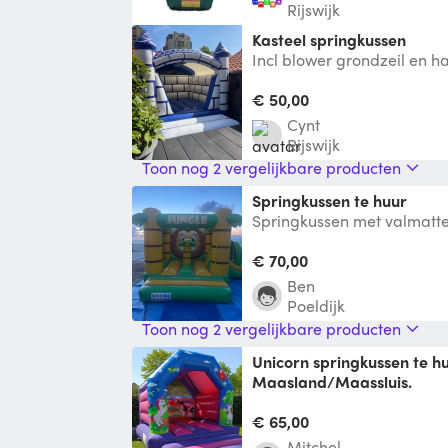
Rijswijk
kasteel springkussen
Incl blower grondzeil en h
in elke auto met banken pl
€ 50,00
Cynt
Rijswijk
Toon nog 2 vergelijkbare producten
Springkussen te huur
Springkussen met valmatt
om het vast te zetten.
€ 70,00
Ben
Poeldijk
Toon nog 2 vergelijkbare producten
Unicorn springkussen te huur, omgeving
Maasland/Maassluis.
Binnenkort een feestje? Un
huur, omgeving Maasland/
€ 65,00
Sprin
Mitchel