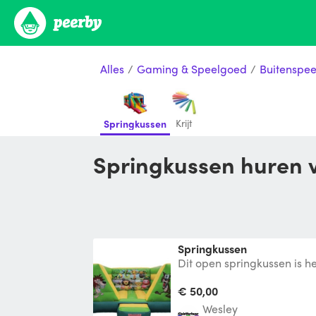
Alles
/
Gaming & Speelgoed
/
Buitenspe
Krijt
Springkussen
Springkussen huren v
Springkussen
Dit open springkussen is he
ons assortiment. Het is een
€ 50,00
Wesley