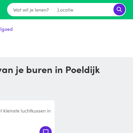
Wat wil je lenen?
Locatie
elgoed
an je buren in Poeldijk
t kleinste luchtkussen in
 vrolijk springkusse