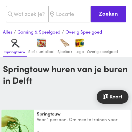
Zoeken
Alles
/
Gaming & Speelgoed
/
Overig Speelgoed
Stef stuntpiloot
Sjoelbak
Lego
Overig speelgoed
Springtouw
Springtouw huren van je buren
in Delft
Kaart
springtouw
Voor 1 persoon. Om mee te trainen voor
boksen enzo.