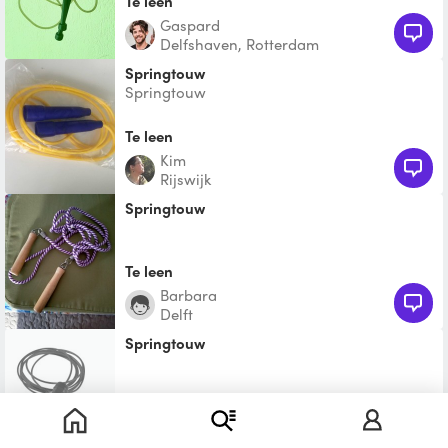
Te leen
Gaspard
Delfshaven, Rotterdam
springtouw
Springtouw
Te leen
Kim
Rijswijk
Springtouw
Te leen
Barbara
Delft
Springtouw
Te leen
Hugo