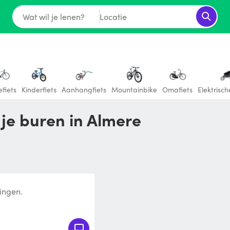
Wat wil je lenen?
Locatie
fiets
Kinderfiets
Aanhangfiets
Mountainbike
Omafiets
Elektrisch
 je buren in Almere
lingen.