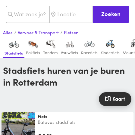
Zoeken
Alles
/
Vervoer & Transport
/
Fietsen
Bakfiets
Tandem
Vouwfiets
Racefiets
Kinderfiets
Mount
Stadsfiets
Stadsfiets huren van je buren
in Rotterdam
Kaart
Fiets
Batavus stadsfiets