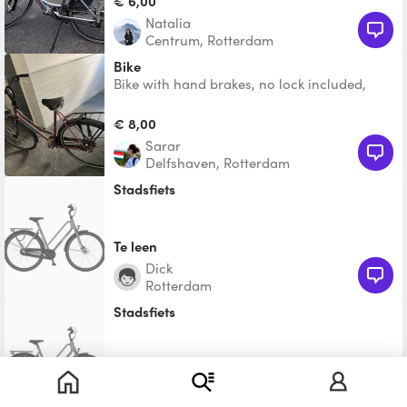
€ 6,00
Natalia
Centrum, Rotterdam
Bike
Bike with hand brakes, no lock included,
rides very smooth. For people above 165cm
tall.
€ 8,00
Sarar
Delfshaven, Rotterdam
Stadsfiets
Te leen
Dick
Rotterdam
Stadsfiets
Te leen
Pauline