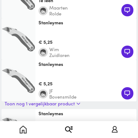
Te leen
Maarten
Rolde
stanleymes
€ 5,25
Wim
Zuidlaren
stanleymes
€ 5,25
JF
Bovensmilde
Toon nog 1 vergelijkbaar product
Stanleymes
Te leen