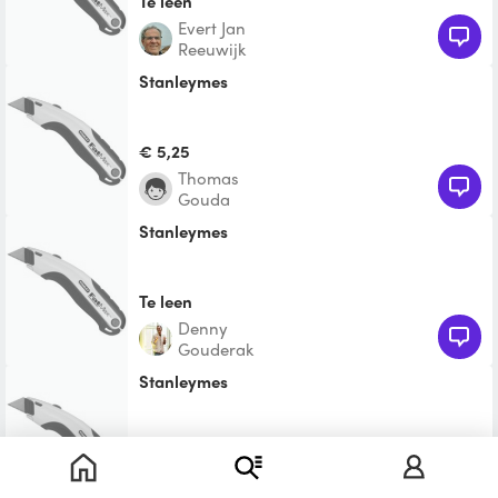
Te leen
Evert Jan
Reeuwijk
stanleymes
€ 5,25
Thomas
Gouda
Stanleymes
Te leen
Denny
Gouderak
Stanleymes
Te leen
Elian