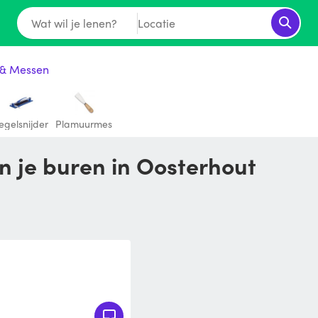
Wat wil je lenen?
Locatie
 & Messen
egelsnijder
Plamuurmes
n je buren in Oosterhout