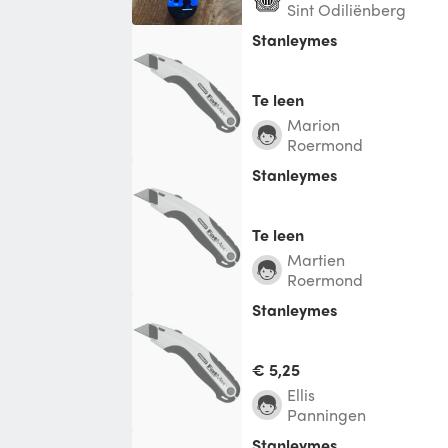
Sint Odiliënberg
Stanleymes
Te leen
Marion
Roermond
Stanleymes
Te leen
Martien
Roermond
stanleymes
€ 5,25
ellis
Panningen
stanleymes