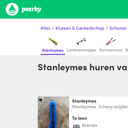
Alles
/
Klussen & Gereedschap
/
Scharen
Laminaatsnijder
Betonschaar
B
Stanleymes
Stanleymes huren v
Stanleymes
Stanleymes. Scherp snijden
Te leen
Brenda