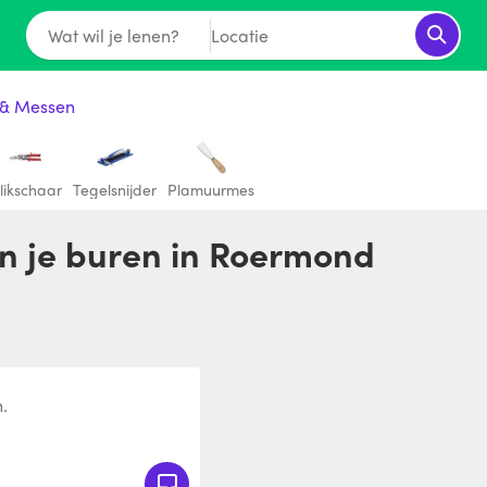
Wat wil je lenen?
Locatie
 & Messen
likschaar
Tegelsnijder
Plamuurmes
an je buren in Roermond
.