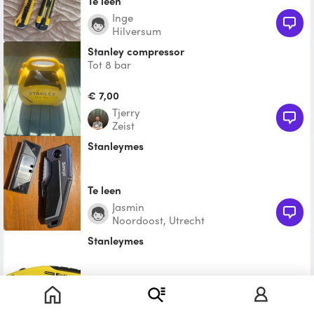
Te leen
Inge
Hilversum
Stanley compressor
Tot 8 bar
€ 7,00
Tjerry
Zeist
Stanleymes
Te leen
Jasmin
Noordoost, Utrecht
Stanleymes
Te leen
Evert