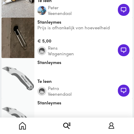
Te leen
Peter
Veenendaal
Stanleymes
Prijs is afhankelijk van hoeveelheid
gebruikte mesjes
€ 5,00
Rens
Wageningen
Stanleymes
Te leen
Petra
Veenendaal
Stanleymes
Te leen
Hendrik