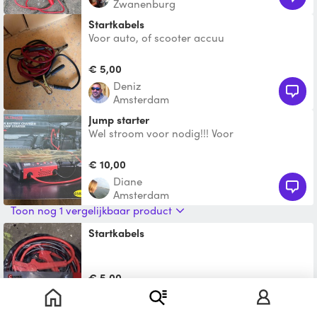
Zwanenburg
startkabels
Voor auto, of scooter accuu
€ 5,00
Deniz
Amsterdam
Jump starter
Wel stroom voor nodig!!! Voor
personenwagen- en motorfietsaccu’s met
een capaciteit van 12V of 6V en
€ 10,00
Diane
Amsterdam
Toon nog 1 vergelijkbaar product
Startkabels
€ 5,00
Raymond
Amsterdam