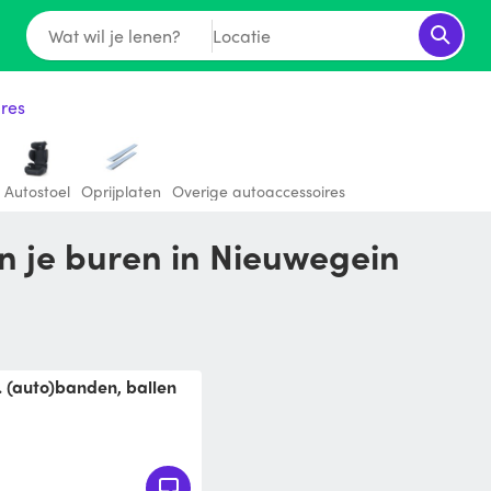
Wat wil je lenen?
Locatie
res
Autostoel
Oprijplaten
Overige autoaccessoires
an je buren in Nieuwegein
a accu 18v 5ah BL1850
g in stellen en gaan!