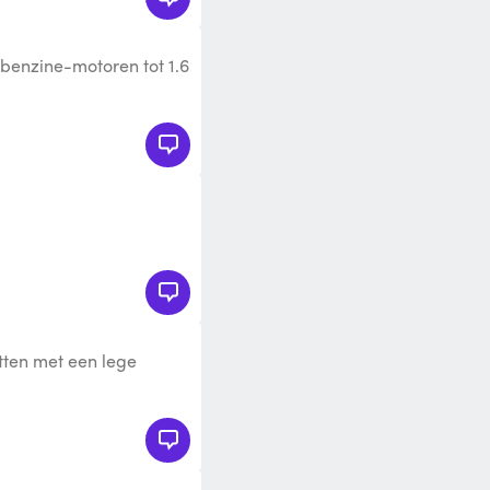
 benzine-motoren tot 1.6
an bandenpomp en
itten met een lege
arter 4000A is hier om