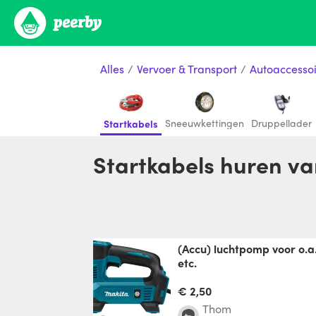
Alles
/
Vervoer & Transport
/
Autoaccessoi
Sneeuwkettingen
Druppellader
Startkabels
Startkabels huren v
(Accu) luchtpomp voor o.a. (auto)banden, ballen
etc.
Makita DMP180 + 1x Makit
B. Gewenste bandenspannin
€ 2,50
Thom