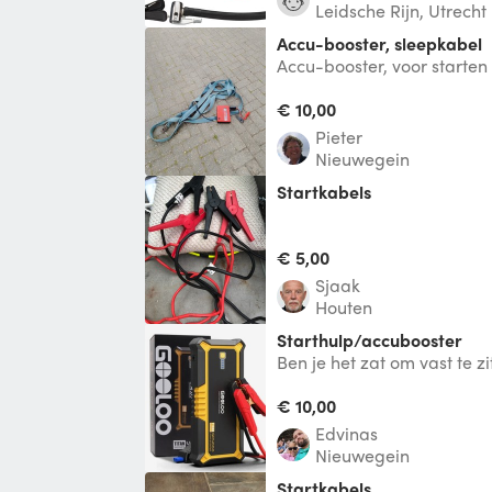
Leidsche Rijn, Utrecht
Accu-booster, sleepkabel
Accu-booster, voor starten
liter. Booster voorzien v
pechlam
€ 10,00
Pieter
Nieuwegein
Startkabels
€ 5,00
Sjaak
Houten
Starthulp/accubooster
Ben je het zat om vast te z
batterij? De Gooloo Jumpst
je da
€ 10,00
Edvinas
Nieuwegein
Startkabels