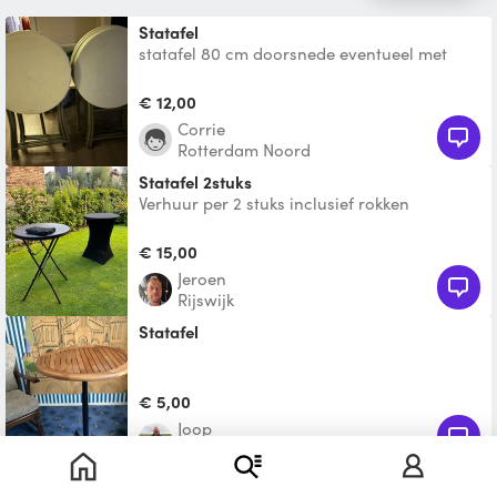
Statafel
statafel 80 cm doorsnede eventueel met
hoes leverbaar donkerblauw, roze, zwart of
creme bezorgen is
€ 12,00
Corrie
Rotterdam Noord
Statafel 2stuks
Verhuur per 2 stuks inclusief rokken
€ 15,00
Jeroen
Rijswijk
Statafel
€ 5,00
Joop
Bleiswijk
2x statafel