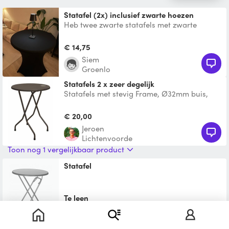
Statafel (2x) inclusief zwarte hoezen
Heb twee zwarte statafels met zwarte
hoezen.
€ 14,75
Siem
Groenlo
Statafels 2 x zeer degelijk
Statafels met stevig Frame, Ø32mm buis,
hamerslag epoxy. Schanierpunt met M6
zware bout. Let op € 25
€ 20,00
Jeroen
Lichtenvoorde
Toon nog 1 vergelijkbaar product
Statafel
Te leen
Marjan
Winterswijk