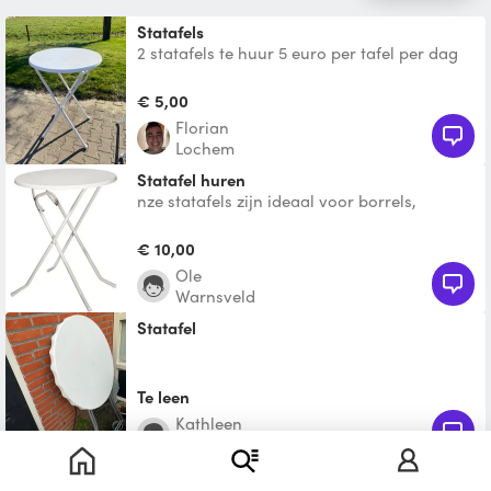
statafels
2 statafels te huur 5 euro per tafel per dag
of per weekend Eventueel met zwarte
hoezen
€ 5,00
Florian
Lochem
Statafel huren
nze statafels zijn ideaal voor borrels,
recepties en evenementen. Ze zijn stabiel,
snel op te zetten
€ 10,00
Ole
Warnsveld
Statafel
Te leen
Kathleen
Zutphen
Statafel