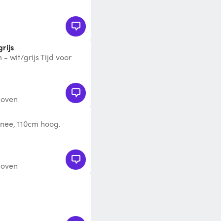
rijs
- wit/grijs Tijd voor
els creëer je genoeg pl
hoven
snee, 110cm hoog.
hoven