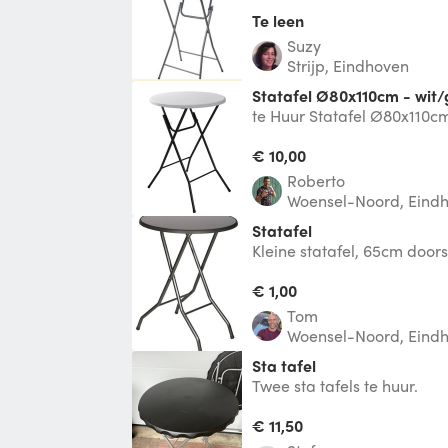
Te leen
Suzy
Strijp, Eindhoven
Statafel Ø80x110cm - wit/g
te Huur Statafel Ø80x110cm 
een feestje ? Met de stataf
€ 10,00
roberto
Woensel-Noord, Eind
Statafel
Kleine statafel, 65cm door
€ 1,00
Tom
Woensel-Noord, Eind
Sta tafel
Twee sta tafels te huur.
€ 11,50