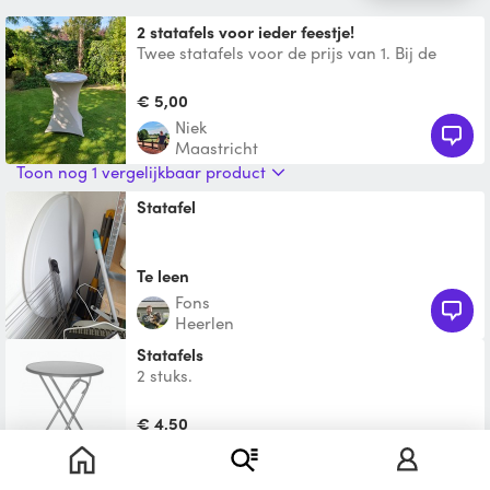
2 statafels voor ieder feestje!
Twee statafels voor de prijs van 1. Bij de
statafels komen 2 overtrekhoezen die de
statafels er extr
€ 5,00
Niek
Maastricht
Toon nog 1 vergelijkbaar product
Statafel
Te leen
Fons
Heerlen
Statafels
2 stuks.
€ 4,50
Marc
Beek