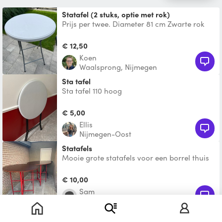
Statafel (2 stuks, optie met rok)
Prijs per twee. Diameter 81 cm Zwarte rok
beschikbaar tegen kleine meerprijs
€ 12,50
Koen
Waalsprong, Nijmegen
Sta tafel
Sta tafel 110 hoog
€ 5,00
Ellis
Nijmegen-Oost
Statafels
Mooie grote statafels voor een borrel thuis
of tijdens de bbq. Ze zijn erg stevig en het
blad is te
€ 10,00
Sam
Nijmegen-Centrum
Statafel