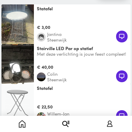
Statafel
€ 3,00
Jantina
Steenwijk
Stairville LED Par op statief
Met deze verlichting is jouw feest compleet!
Kan DMX gestuurd worden (evt. controller
bij te huren)
€ 40,00
Colin
Steenwijk
statafel
€ 22,50
Willem-Jan
Wolvega
Toon nog 2 vergelijkbare producten