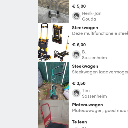
€ 5,00
Henk-Jan
Gouda
steekwagen
Deze multifunctionele stee
steekwagen ook te gebrui
Maxim
€ 6,00
B.
Sassenheim
Steekwagen
Steekwagen laadvermogen
€ 3,50
Tim
Sassenheim
Plateauwagen
Plateauwagen, goed maar 
Te leen