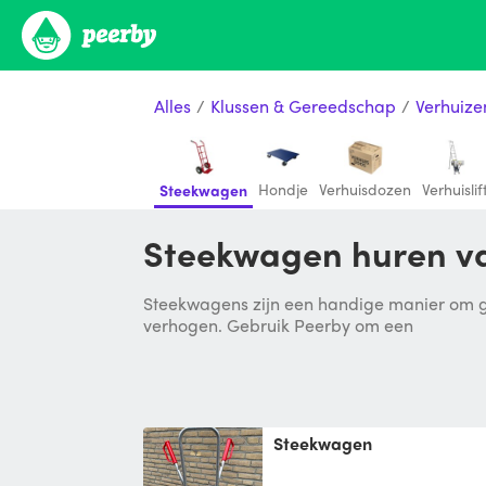
Alles
/
Klussen & Gereedschap
/
Verhuize
Hondje
Verhuisdozen
Verhuislif
Steekwagen
Steekwagen huren va
Steekwagens zijn een handige manier om gr
verhogen. Gebruik Peerby om een
Steekwagen