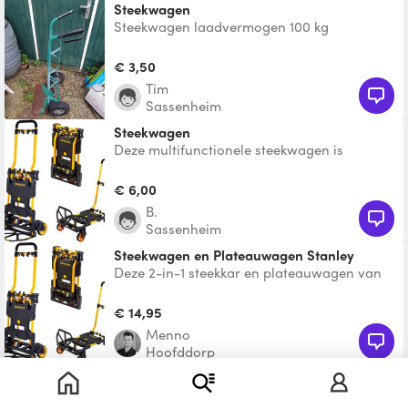
Steekwagen
Steekwagen laadvermogen 100 kg
€ 3,50
Tim
Sassenheim
steekwagen
Deze multifunctionele steekwagen is
behalve als steekwagen ook te gebruiken als
plateauwagen. Maxim
€ 6,00
B.
Sassenheim
Steekwagen en Plateauwagen Stanley
Deze 2-in-1 steekkar en plateauwagen van
Stanley is het ideale hulpmiddel voor elke
transportklus!
€ 14,95
Menno
Hoofddorp
Plateauwagen
Plateauwagen, goed maar wel gebruikt