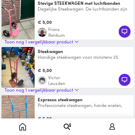
Stevige STEEKWAGEN met luchtbanden
Degelijke Steekwagen. De luchtbanden zijn
net vervangen. De banden zijn op spanning.
Ook op mijn Pee
€ 5,00
Frans
Renkum
Toon nog 1 vergelijkbaar product
Steekwagen
Handige steekwagen voor minstens 25
kleine stenen per keer.
€ 5,00
Victor
Leusden
Toon nog 1 vergelijkbaar product
Expresso steekwagen
Professionele steekwagen, harde wielen,
klein plateau, zeer sterk
€ 5,00
Verhuur West
Veenendaal