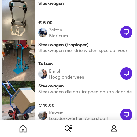
Steekwagen
€ 5,00
Zoltan
Blaricum
Steekwagen (traploper)
Steekwagen met drie wielen speciaal voor
drempels en trappen
Te leen
Emiel
Hooglanderveen
Steekwagen
Steekwagen die ook trappen op kan door de
kantelwielen. Kan tot 180 kg dragen, dus ook
geschikt voor
€ 10,00
Rowan
Leusderkwartier, Amersfoort
steekwagen