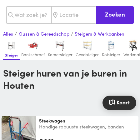
Zoeken
Alles
/
Klussen & Gereedschap
/
Steigers & Werkbanken
Bankschroef
Kamersteiger
Gevelsteiger
Rolsteiger
Workma
Steiger
Steiger huren van je buren in
Houten
Kaart
Steekwagen
Handige robuuste steekwagen, banden
worden voor gebruik op druk gezet. Tevens
verhuur ik: Aanhangw