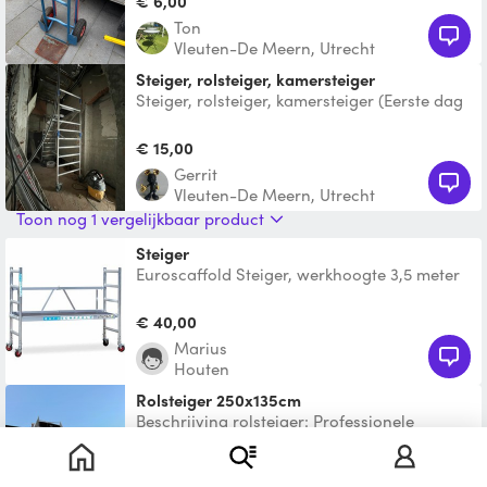
€ 6,00
Ton
Vleuten-De Meern, Utrecht
Steiger, rolsteiger, kamersteiger
Steiger, rolsteiger, kamersteiger (Eerste dag
prijs komt niet overeen met mijn prijzen.
Voor meer i
€ 15,00
Gerrit
Vleuten-De Meern, Utrecht
Toon nog 1 vergelijkbaar product
Steiger
Euroscaffold Steiger, werkhoogte 3,5 meter
- platformhoogte 1,5 meter. Breedte: 75 cm,
lengte: 1,40
€ 40,00
Marius
Houten
Rolsteiger 250x135cm
Beschrijving rolsteiger: Professionele
rolsteiger van 1,35 m breed en 2,50 m diep,
ideaal voor veili
€ 25,00