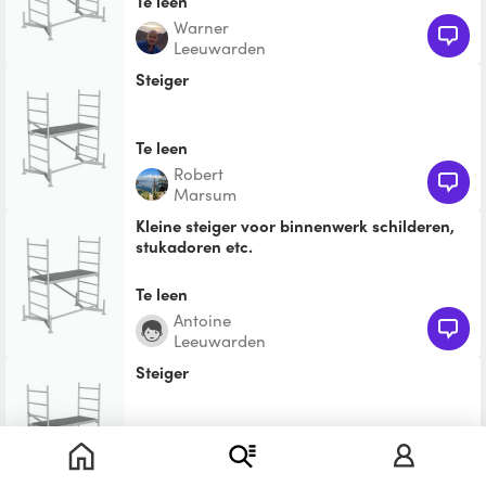
Te leen
Warner
Leeuwarden
Steiger
Te leen
Robert
Marsum
Kleine steiger voor binnenwerk schilderen,
stukadoren etc.
Te leen
Antoine
Leeuwarden
Steiger
Te leen
kees