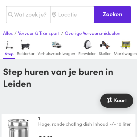
Zoeken
Alles
/
Vervoer & Transport
/
Overige Vervoersmiddelen
Bolderkar
Verhuisvrachtwagen
Eenwieler
Skelter
Marktwagen
Step
Step huren van je buren in
Leiden
Kaart
1
Hoge, ronde chafing dish Inhoud -/- 10 liter
Een branderpotje voor 2 branduren Extra
brandpasta bij