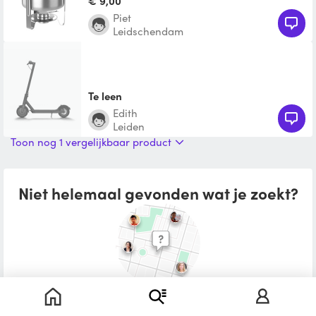
€ 9,00
Piet
Leidschendam
Te leen
Edith
Leiden
Toon nog 1 vergelijkbaar product
Niet helemaal gevonden wat je zoekt?
Plaats een leenoproep in je buurt
Wat zou je willen lenen?