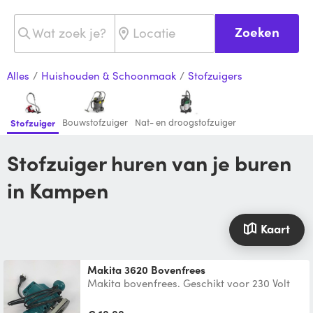
Zoeken
Alles
/
Huishouden & Schoonmaak
/
Stofzuigers
Bouwstofzuiger
Nat- en droogstofzuiger
Stofzuiger
Stofzuiger huren van je buren
in Kampen
Kaart
Makita 3620 Bovenfrees
Makita bovenfrees. Geschikt voor 230 Volt
wisselstroom. ENKEL-TOERIGE mechanische
aandrijving. Schak