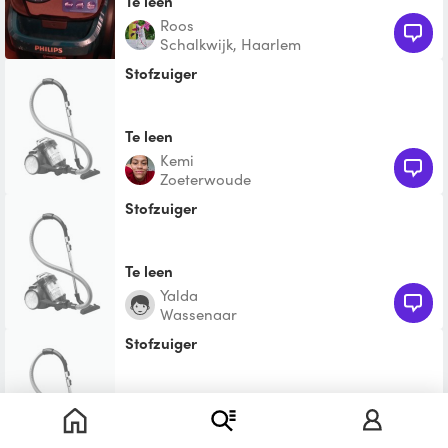
Te leen
Roos
Schalkwijk, Haarlem
Stofzuiger
Te leen
Kemi
Zoeterwoude
Stofzuiger
Te leen
Yalda
Wassenaar
Stofzuiger
Te leen
Sydney