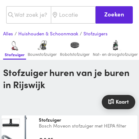
Zoeken
Alles
/
Huishouden & Schoonmaak
/
Stofzuigers
Bouwstofzuiger
Robotstofzuiger
Nat- en droogstofzuiger
Stofzuiger
Stofzuiger huren van je buren
in Rijswijk
Kaart
Stofzuiger
Bosch Moveon stofzuiger met HEPA filter
(Anti Allergeen) met speciale parketvloer
borstel voor houte