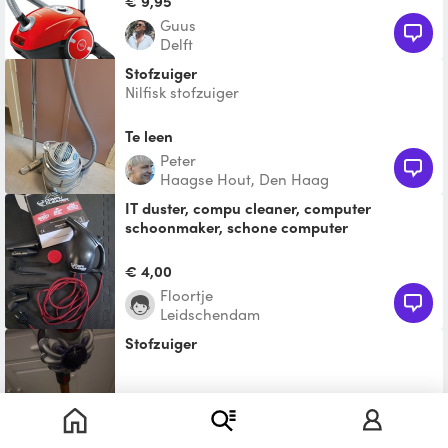
€ 9,95
Guus
Delft
Stofzuiger
Nilfisk stofzuiger
Te leen
Peter
Haagse Hout, Den Haag
IT duster, compu cleaner, computer
schoonmaker, schone computer
Top apparaat om je (game) computer,
servers / serverrack of je verwarming
€ 4,00
schoon te blazen. Met dive
Floortje
Leidschendam
Stofzuiger
Te leen
Ilu