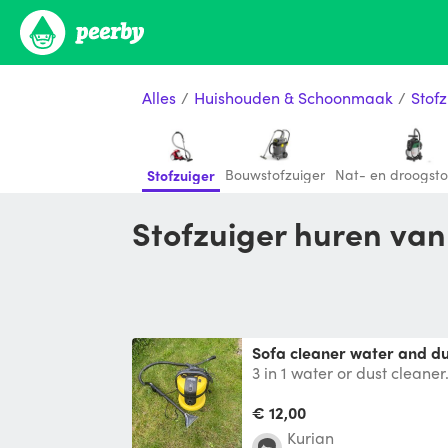
Alles
/
Huishouden & Schoonmaak
/
Stofz
Bouwstofzuiger
Nat- en droogsto
Stofzuiger
Stofzuiger huren va
Sofa cleaner water and d
3 in 1 water or dust cleaner
floor etc.
€ 12,00
Kurian