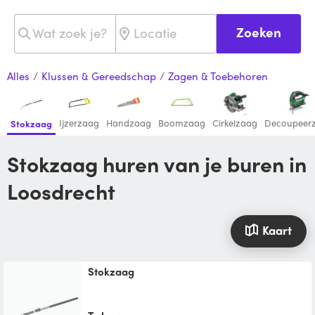
Zoeken
Alles
/
Klussen & Gereedschap
/
Zagen & Toebehoren
Ijzerzaag
Handzaag
Boomzaag
Cirkelzaag
Decoupeer
Stokzaag
Stokzaag huren van je buren in
Loosdrecht
Kaart
Stokzaag