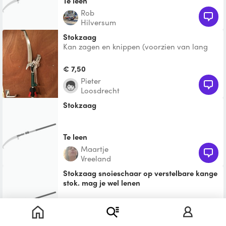
Te leen
Rob
Hilversum
Stokzaag
Kan zagen en knippen (voorzien van lang
trektouw)
€ 7,50
Pieter
Loosdrecht
Stokzaag
Te leen
Maartje
Vreeland
Stokzaag snoieschaar op verstelbare kange
stok. mag je wel lenen
Te leen
ada