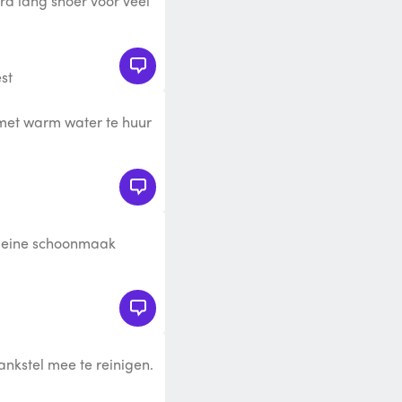
ra lang snoer voor veel
a brede kop is ideaal
st
 met warm water te huur
r bieden mogelijk.
kleine schoonmaak
er, gympen enz.
ankstel mee te reinigen.