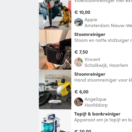
Vloerstoomreiniger met ext
bewegingsvrijheid. De extr
vo
€ 10,00
Appie
Amsterdam Nieuw-We
Stoomreiniger
Stoom en natte stofzuiger
Zowel stoom als warm wate
Zuigt d
€ 7,50
Vincent
Schalkwijk, Haarlem
Stoomreiniger
Hand stoomreiniger voor 
klussen in keuken, badkam
€ 6,00
Angelique
Hoofddorp
Tapijt & bankreiniger
Apparaat om je tapijt en b
€ 20,00