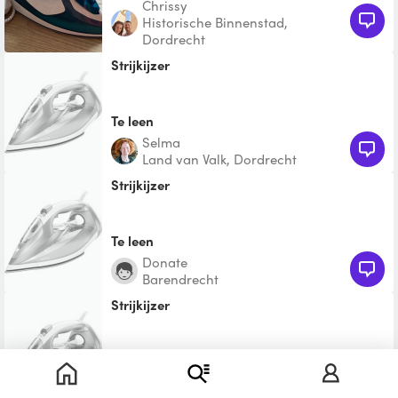
Chrissy
Historische Binnenstad,
Dordrecht
Strijkijzer
Te leen
Selma
Land van Valk, Dordrecht
Strijkijzer
Te leen
Donate
Barendrecht
Strijkijzer
Te leen
Zen