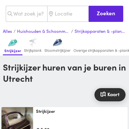
Zoeken
Alles
/
Huishouden & Schoonmaak
/
Strijkapparaten & -planken
Strijkplank
Stoomstrijkijzer
Overige strijkapparaten & -plan
Strijkijzer
Strijkijzer huren van je buren in
Utrecht
Kaart
Strijkijzer