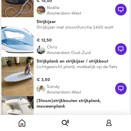
€ 15,00
Noëlle
Amsterdam-West
Strijkijzer
Strijkijzer met stoomfunctie 2400 watt
€ 12,50
Chris
Amsterdam Oud-Zuid
Strijkplank en strijkijzer / strijkbout
Lichtgewicht plank, makkelijk op de fiets
mee te nemen.
€ 3,50
Sandy
Amsterdam-West
(Stoom)strijkbouten strijkplank,
mouwenplank
Simpele strijkbout of stoomstrijkijzer
eventueel met strijkplank en mouwenplank.
€ 3,00
Mogelijk kan je als
Wouter