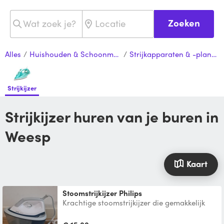
Zoeken
Alles
/
Huishouden & Schoonmaak
/
Strijkapparaten & -planken
Strijkijzer
Strijkijzer huren van je buren in
Weesp
Kaart
Stoomstrijkijzer Philips
Krachtige stoomstrijkijzer die gemakkelijk
glad strijkt. Eventueel met strijkplank tegen
meerprijs v